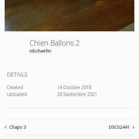
Chien Ballons 2
nilschaefer
DETAILS
Created
14 Octobre 2018
Uploaded
26 Septembre 2021
Navigation
Chapo 3
DSC02441
de