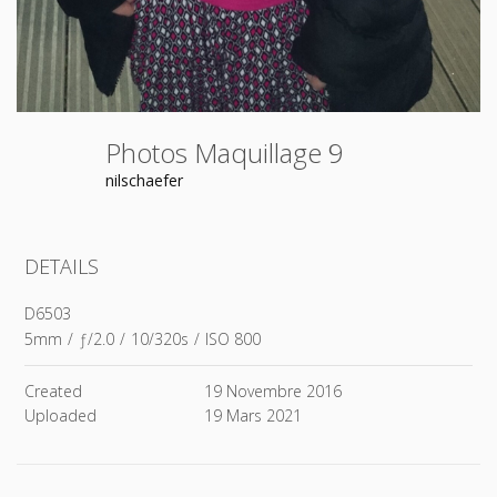
Photos Maquillage 9
nilschaefer
DETAILS
D6503
5mm
/
ƒ/2.0
/
10/320s
/
ISO 800
Created
19 Novembre 2016
Uploaded
19 Mars 2021