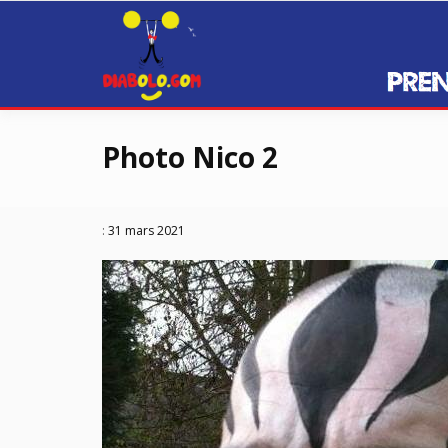
Prenez de la hauteur avec Diabolo
Diabolo.GO
Passer
au
Photo Nico 2
contenu
:
31 mars 2021