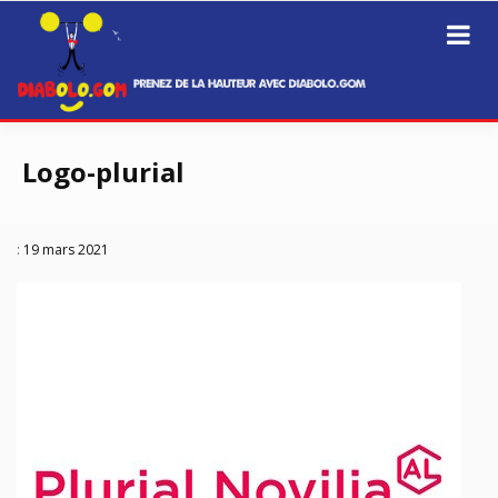
Prenez de la hauteur avec Diabolo.Gom
Diabolo.GOM
Passer
au
Logo-plurial
contenu
:
19 mars 2021