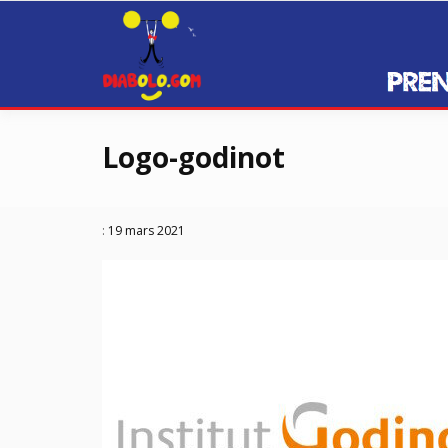
Prenez de la hauteur avec Diabolo
Diabolo.GO
Passer
au
Logo-godinot
contenu
:
19 mars 2021