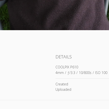
DETAILS
COOLPIX P610
4mm
/
ƒ/3.3
/
10/800s
/
ISO 100
Created
Uploaded