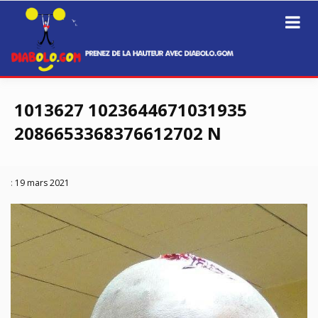
Prenez de la hauteur avec Diabolo.Gom
Diabolo.GOM
Passer
au
1013627 1023644671031935
contenu
2086653368376612702 N
:
19 mars 2021