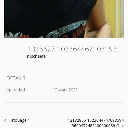
1013627 1023644671031935 2086653368376612702 N
nilschaefer
DETAILS
Uploaded
19 Mars 2021
Navigation
Tatouage 1
12182865 1023644747698594
5600472485100600639 O